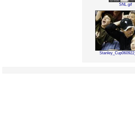
SNL.gif
Stanley_Cup060922_