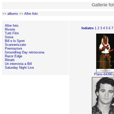
Gallerie fo
>>
albums
>>
Altre foto
Altre foto
Indietro
1
2
3
4
5
6
7
Riviste
Tutti Film
Sosia
Bill e lo Sport
Scannerizzate
Premiazioni
Groundhog Day retroscena
Razor Edge
Ritratti
Un intervista a Bill
Saturday Night Live
Plans-64390.