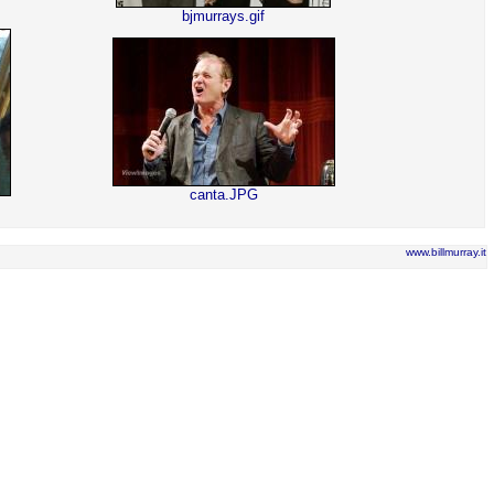
bjmurrays.gif
canta.JPG
www.billmurray.it