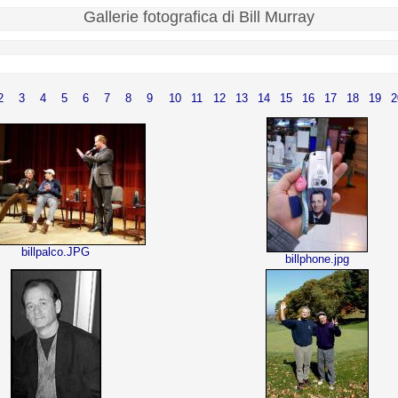
Gallerie fotografica di Bill Murray
2
3
4
5
6
7
8
9
10
11
12
13
14
15
16
17
18
19
2
billpalco.JPG
billphone.jpg