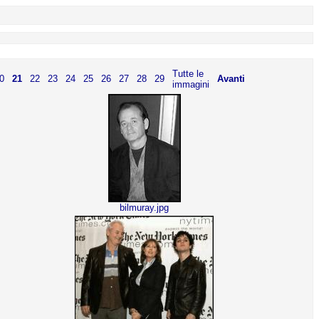
Tutte le
0
21
22
23
24
25
26
27
28
29
Avanti
immagini
bilmuray.jpg