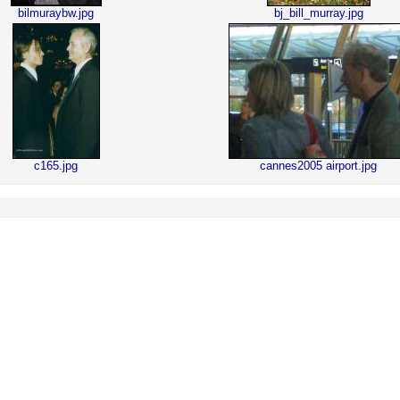
bilmuraybw.jpg
bj_bill_murray.jpg
c165.jpg
cannes2005 airport.jpg