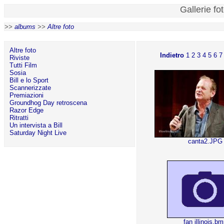
Gallerie fo
>>
albums
>>
Altre foto
Altre foto
Indietro
1
2
3
4
5
6
7
Riviste
Tutti Film
Sosia
Bill e lo Sport
Scannerizzate
Premiazioni
Groundhog Day retroscena
Razor Edge
Ritratti
Un intervista a Bill
Saturday Night Live
canta2.JPG
fan illinois.b