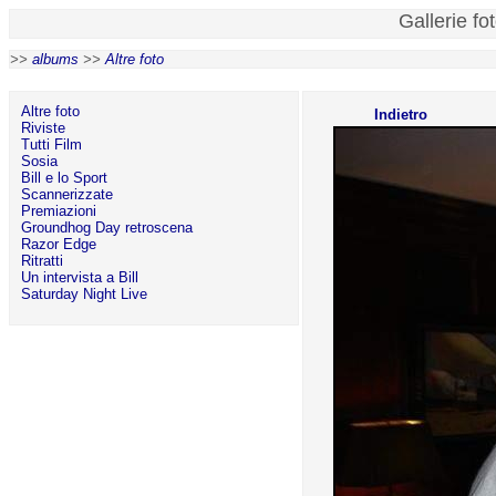
Gallerie fo
>>
albums
>>
Altre foto
Altre foto
Indietro
Riviste
Tutti Film
Sosia
Bill e lo Sport
Scannerizzate
Premiazioni
Groundhog Day retroscena
Razor Edge
Ritratti
Un intervista a Bill
Saturday Night Live