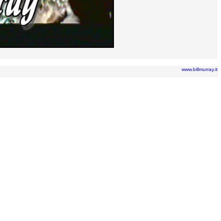
www.billmurray.it