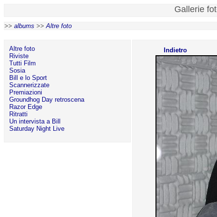
Gallerie fo
>>
albums
>>
Altre foto
Altre foto
Indietro
Riviste
Tutti Film
Sosia
Bill e lo Sport
Scannerizzate
Premiazioni
Groundhog Day retroscena
Razor Edge
Ritratti
Un intervista a Bill
Saturday Night Live