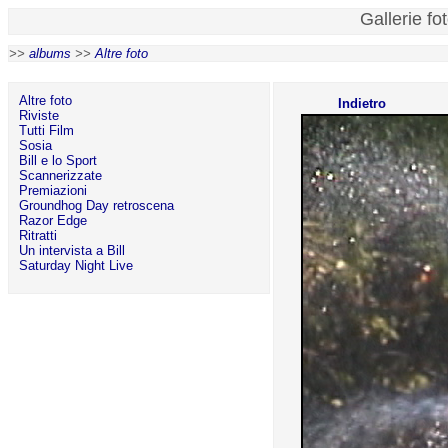
Gallerie fo
>>
albums
>>
Altre foto
Altre foto
Indietro
Riviste
Tutti Film
Sosia
Bill e lo Sport
Scannerizzate
Premiazioni
Groundhog Day retroscena
Razor Edge
Ritratti
Un intervista a Bill
Saturday Night Live