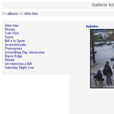
Gallerie fo
>>
albums
>>
Altre foto
Altre foto
Indietro
Riviste
Tutti Film
Sosia
Bill e lo Sport
Scannerizzate
Premiazioni
Groundhog Day retroscena
Razor Edge
Ritratti
Un intervista a Bill
Saturday Night Live