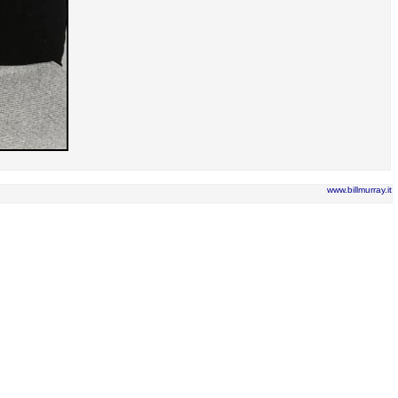
www.billmurray.it