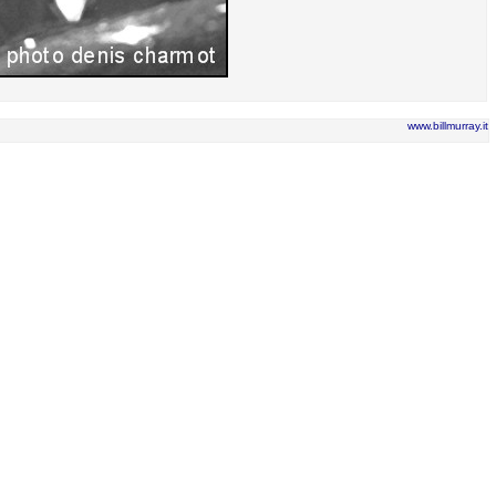
www.billmurray.it