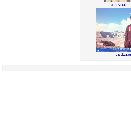
billindiasml
card1.jpg