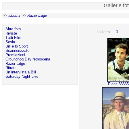
Gallerie fo
>>
albums
>>
Razor Edge
Altre foto
Indietro
1
Riviste
Tutti Film
Sosia
Bill e lo Sport
Scannerizzate
Premiazioni
Groundhog Day retroscena
Razor Edge
Ritratti
Un intervista a Bill
Saturday Night Live
Plans-33665