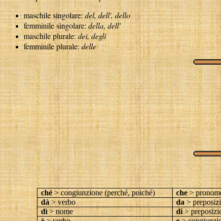
maschile singolare:
del, dell', dello
femminile singolare:
della, dell'
maschile plurale:
dei, degli
femminile plurale:
delle
ché
> congiunzione (perché, poiché)
che
> pronome
dà
> verbo
da
> preposiz
dì
> nome
di
> preposizi
è
> verbo
e
> congiunzi