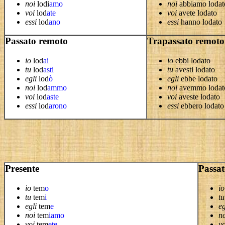
noi
lodi
amo
noi
abbiamo lodat
voi
lod
ate
voi
avete lodato
essi
lod
ano
essi
hanno lodato
Passato remoto
Trapassato remoto
io
lod
ai
io
ebbi lodato
tu
lod
asti
tu
avesti lodato
egli
lod
ò
egli
ebbe lodato
noi
lod
ammo
noi
avemmo lodat
voi
lod
aste
voi
aveste lodato
essi
lod
arono
essi
ebbero lodato
Presente
Passat
io
tem
o
io
tu
tem
i
tu
egli
tem
e
eg
noi
tem
iamo
n
voi
tem
ete
vo