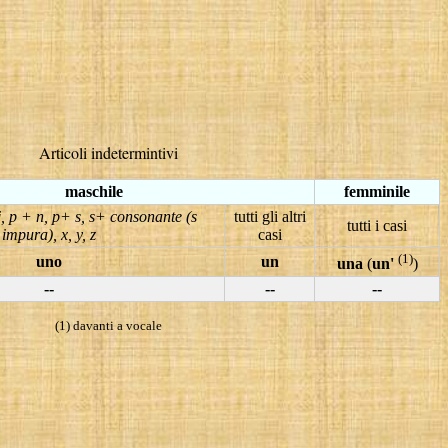
Articoli indetermintivi
maschile
femminile
j, p + n, p+ s, s+ consonante (s
tutti gli altri
tutti i casi
impura), x, y, z
casi
(1)
uno
un
una
(
un'
)
--
--
--
(1) davanti a vocale