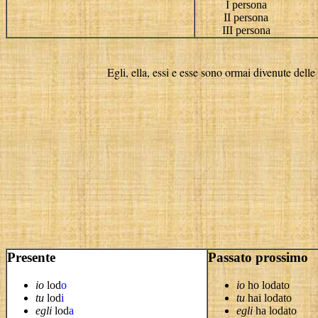
I persona
II persona
III persona
Egli, ella, essi e esse sono ormai divenute delle
Presente
Passato prossimo
io
lod
o
io
ho lodato
tu
lod
i
tu
hai lodato
egli
lod
a
egli
ha lodato