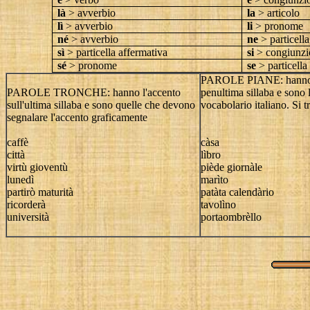
là
> avverbio
la
> articolo
lì
> avverbio
li
> pronome
né
> avverbio
ne
> particell
sì
> particella affermativa
si
> congiunzi
sé
> pronome
se
> particell
PAROLE PIANE: hanno l
PAROLE TRONCHE: hanno l'accento
penultima sillaba e sono 
sull'ultima sillaba e sono quelle che devono
vocabolario italiano. Si t
segnalare l'accento graficamente
caffè
càsa
città
lìbro
virtù gioventù
piède giornàle
lunedì
marìto
partirò maturità
patàta calendàrio
ricorderà
tavolìno
università
portaombrèllo