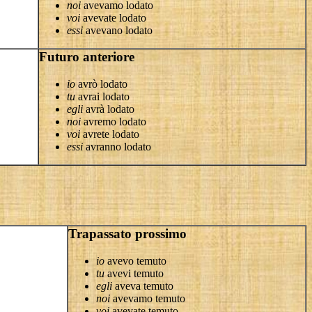
noi
avevamo lodato
voi
avevate lodato
essi
avevano lodato
Futuro anteriore
io
avrò lodato
tu
avrai lodato
egli
avrà lodato
noi
avremo lodato
voi
avrete lodato
essi
avranno lodato
Trapassato prossimo
io
avevo temuto
tu
avevi temuto
egli
aveva temuto
noi
avevamo temuto
voi
avevate temuto