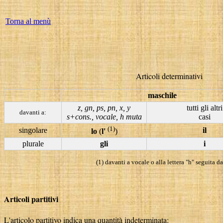
Torna al menù
Articoli determinativi
maschile
z, gn, ps, pn, x, y
tutti gli altri
davanti a:
s+cons., vocale, h muta
casi
(1)
singolare
il
lo
(
l'
)
plurale
gli
i
(1) davanti a vocale o alla lettera "h" seguita d
Articoli partitivi
L'articolo partitivo indica una quantità indeterminata: