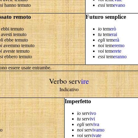
si
hanno temuto
essi
tem
evano
ssato remoto
Futuro semplice
ebbi temuto
io
tem
erò
avesti temuto
tu
tem
erai
li
ebbe temuto
egli
tem
erà
oi
avemmo temuto
noi
tem
eremo
i
aveste temuto
voi
tem
erete
si
ebbero temuto
essi
tem
eranno
sono essere usate entrambe.
Verbo serv
ire
Indicativo
Imperfetto
io
serv
ivo
tu
serv
ivi
egli
serv
iva
to
noi
serv
ivamo
voi
serv
ivate