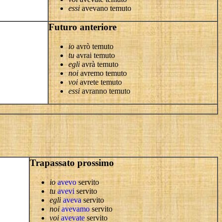
essi
avevano temuto
Futuro anteriore
io
avrò temuto
tu
avrai temuto
egli
avrà temuto
noi
avremo temuto
voi
avrete temuto
essi
avranno temuto
Trapassato prossimo
io
avevo
servito
tu
avevi
servito
egli
aveva
servito
noi
avevamo
servito
voi
avevate
servito