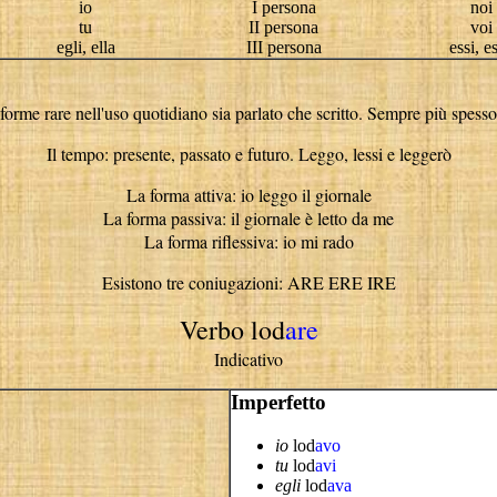
io
I persona
noi
tu
II persona
voi
egli, ella
III persona
essi, e
 forme rare nell'uso quotidiano sia parlato che scritto. Sempre più spesso s
Il tempo: presente, passato e futuro. Leggo, lessi e leggerò
La forma attiva: io leggo il giornale
La forma passiva: il giornale è letto da me
La forma riflessiva: io mi rado
Esistono tre coniugazioni: ARE ERE IRE
Verbo lod
are
Indicativo
Imperfetto
io
lod
avo
tu
lod
avi
egli
lod
ava