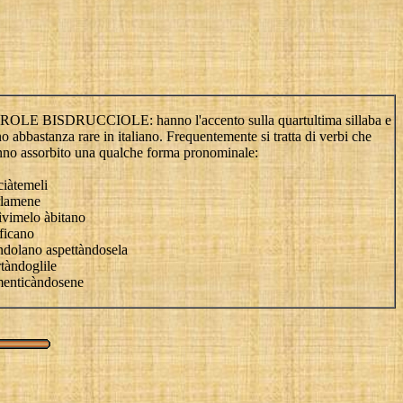
ROLE BISDRUCCIOLE: hanno l'accento sulla quartultima sillaba e
o abbastanza rare in italiano. Frequentemente si tratta di verbi che
nno assorbito una qualche forma pronominale:
ciàtemeli
rlamene
ìvimelo àbitano
ficano
ndolano aspettàndosela
tàndoglile
menticàndosene