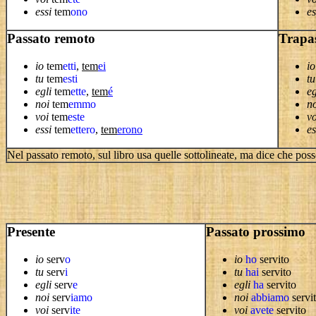
essi
tem
ono
es
Passato remoto
Trapa
io
tem
etti
,
tem
ei
io
tu
tem
esti
tu
egli
tem
ette
,
tem
é
eg
noi
tem
emmo
n
voi
tem
este
vo
essi
tem
ettero
,
tem
erono
es
Nel passato remoto, sul libro usa quelle sottolineate, ma dice che pos
Presente
Passato prossimo
io
serv
o
io
ho
servito
tu
serv
i
tu
hai
servito
egli
serv
e
egli
ha
servito
noi
serv
iamo
noi
abbiamo
servi
voi
serv
ite
voi
avete
servito