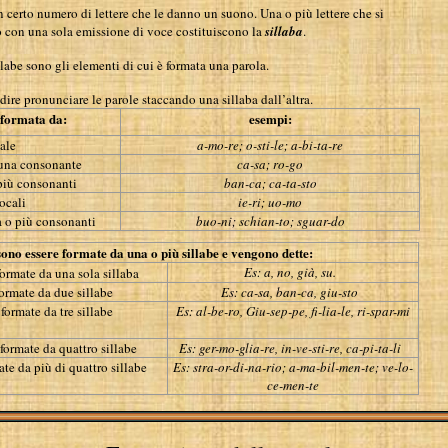
 certo numero di lettere che le danno un suono. Una o più lettere che si
 con una sola emissione di voce costituiscono la
sillaba
.
llabe sono gli elementi di cui è formata una parola.
dire pronunciare le parole staccando una sillaba dall’altra.
 formata da:
esempi:
ale
a-mo-re; o-sti-le; a-bi-ta-re
 una consonante
ca-sa; ro-go
 più consonanti
ban-ca; ca-ta-sto
ocali
ie-ri; uo-mo
a o più consonanti
buo-ni; schian-to; sguar-do
ono essere formate da una o più sillabe e vengono dette:
Es: a, no, già, su.
rmate da una sola sillaba
ormate da due sillabe
Es: ca-sa, ban-ca, giu-sto
ormate da tre sillabe
Es: al-be-ro, Giu-sep-pe, fi-lia-le, ri-spar-mi
ormate da quattro sillabe
Es: ger-mo-glia-re, in-ve-sti-re, ca-pi-ta-li
e da più di quattro sillabe
Es: stra-or-di-na-rio; a-ma-bil-men-te; ve-lo-
ce-men-te