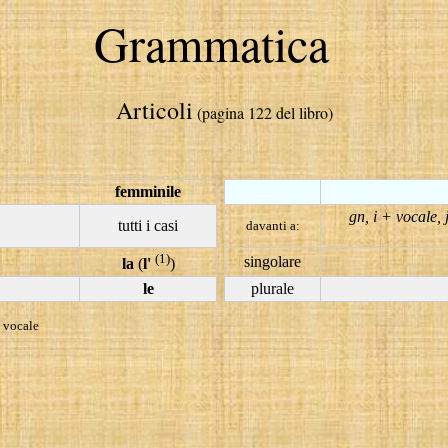
Grammatica
Articoli
(pagina 122 del libro)
femminile
gn, i + vocale, 
tutti i casi
davanti a:
(1)
singolare
la
(
l'
)
le
plurale
a vocale