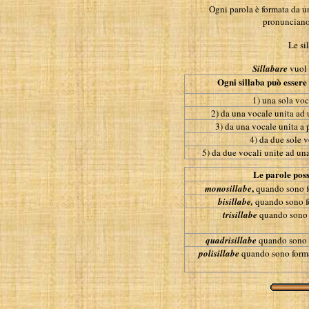
Ogni parola è formata da un
pronunciano
Le si
Sillabare
vuol 
Ogni sillaba può essere
1) una sola voc
2) da una vocale unita ad
3) da una vocale unita a
4) da due sole v
5) da due vocali unite ad un
Le parole poss
,
monosillabe
quando sono fo
bisillabe,
quando sono f
trisillabe
quando sono f
quadrisillabe
quando sono f
polisillabe
quando sono format