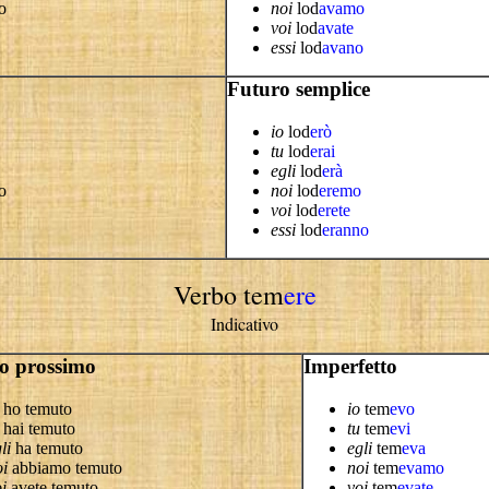
o
noi
lod
avamo
voi
lod
avate
essi
lod
avano
Futuro semplice
io
lod
erò
tu
lod
erai
egli
lod
erà
o
noi
lod
eremo
voi
lod
erete
essi
lod
eranno
Verbo tem
ere
Indicativo
o prossimo
Imperfetto
ho temuto
io
tem
evo
hai temuto
tu
tem
evi
li
ha temuto
egli
tem
eva
oi
abbiamo temuto
noi
tem
evamo
i
avete temuto
voi
tem
evate