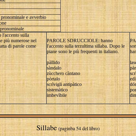
a pronominale e avverbio
one
a pronominale
'accento sulla
le più numerose nel
PAROLE SDRUCCIOLE: hanno
PA
ratta di parole come
l'accento sulla terzultima sillaba. Dopo le
son
piane sono le più frequenti in italiano.
ha
pàllido
las
sàndalo
pà
zùcchero càntano
scr
pòrtalo
edì
scrìvigli antipàtico
dó
sistemàtico
por
imbevìbile
di
Sillabe
(paginba 54 del libro)