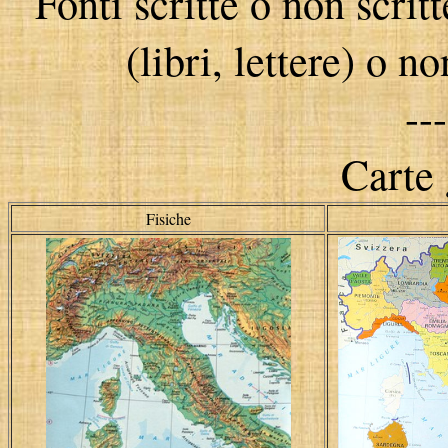
Fonti scritte o non scrit
(libri, lettere) o n
--
Carte 
Fisiche