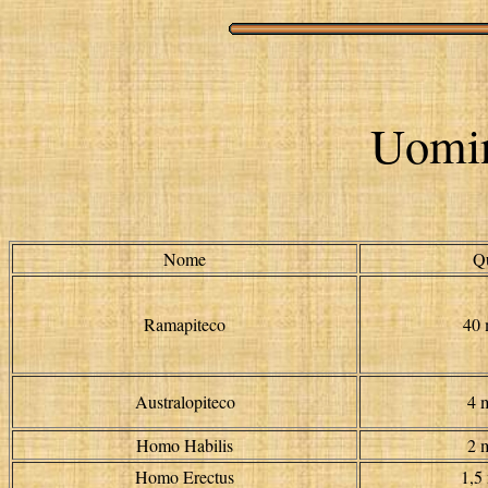
Uomin
Nome
Q
Ramapiteco
40 
Australopiteco
4 m
Homo Habilis
2 m
Homo Erectus
1,5 