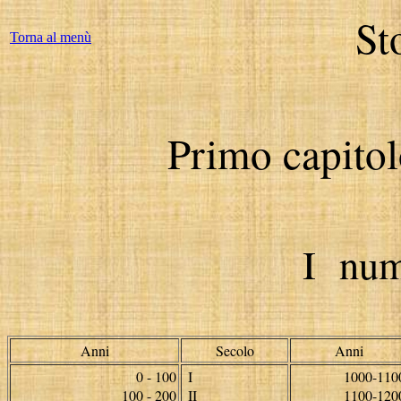
St
Torna al menù
Primo capitol
I num
Anni
Secolo
Anni
0 - 100
I
1000-110
100 - 200
II
1100-120