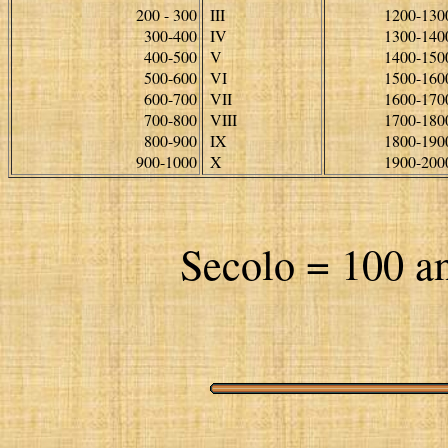
200 - 300
III
1200-130
300-400
IV
1300-140
400-500
V
1400-150
500-600
VI
1500-160
600-700
VII
1600-170
700-800
VIII
1700-180
800-900
IX
1800-190
900-1000
X
1900-200
Secolo = 100 a